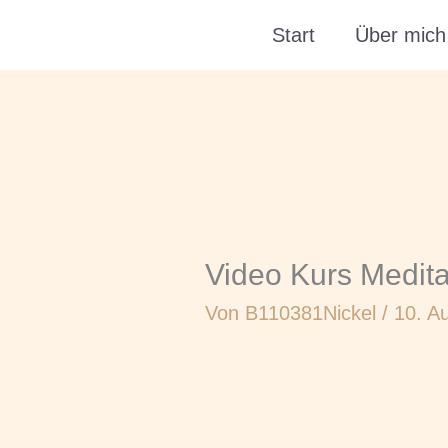
Zum
Start
Über mich
Inhalt
springen
Video Kurs Medita
Von
B110381Nickel
/
10. A