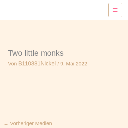
Zum
Inhalt
springen
Two little monks
B110381Nickel
Von
/
9. Mai 2022
←
Vorheriger Medien